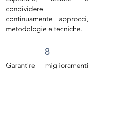
condividere
continuamente approcci,
metodologie e tecniche.
8
Garantire miglioramenti
attraverso un
monitoraggio e una
valutazione continua dei
nostri programmi.
formazione